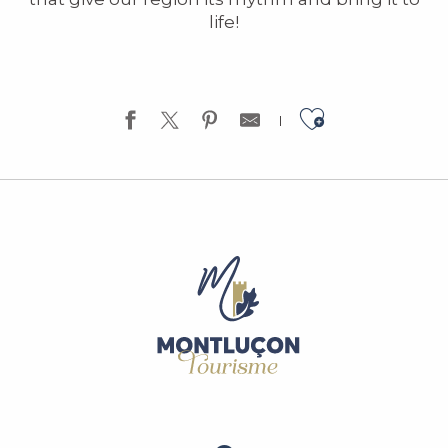
life!
Ajouter a
Stage d'été de Tennis
Tournoi Open de tennis
60ème Festival de Musique en Bourbonnais
Concours photo «Objectif Patrimoines»
Concerts d'été au Médiéval
Visite guidée : Il était une fois Tronçais, Chênes et Légendes
Château des Ducs de Bourbon : Atelier Fabrique ta couronn
Centre Aqualudique : stages de natation
Centre aqualudique : stages multi-activités Loue'Fun
Visite commentée de la Chapelle du Sacré Cœur
Exposition : Échos atemporels