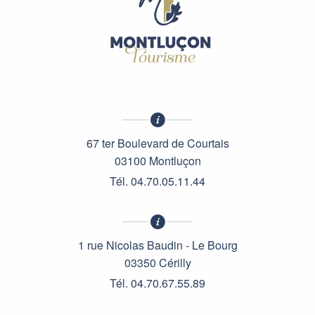
Meublé Séjour Paradis n°3
Gîte de Marc
Appartement Le Kennedy
Gîtes Le Vignot
Gîte Les Buis
Gîtes Viljot, Stebbing et Montaloyer
Gîte Les Ingarands
Gîte du Domaine de Mitonnière
67 ter Boulevard de Courtais
03100 Montluçon
Tél. 04.70.05.11.44
1 rue Nicolas Baudin - Le Bourg
03350 Cérilly
Tél. 04.70.67.55.89