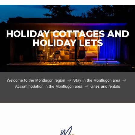
HOLIDAY COTTAGES AND
HOLIDAY LETS
Welcome to the Montluçon region
Stay in the Montluçon area
Accommodation in the Montluçon area
Gites and rentals
Gîte La Clef de Voûte Améthyste - Grand Gîte
Meublé Appartement refait à neuf
Meublé La Maison de Camille
Meublé de Madame Morin