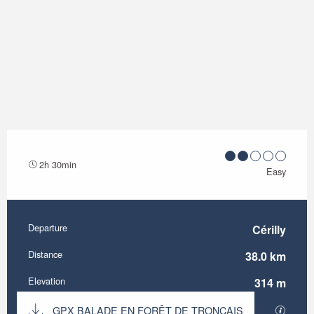
2h 30min
Easy
Departure
Cérilly
Practical information
Distance
38.0 km
Elevation
314 m
Documentation
GPX BALADE EN FORÊT DE TRONÇAIS
GPX / K